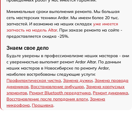
проведенных работ у нас имеется гарантия.
Минимальные сроки выполнения ремонта. Мы большая
сеть мастерских техники Ardor. Мы имеем более 20 тыс.
запчастей. И возможно на наших складах
уже имеется
запчасть на модель Аltar
. При заказе ремонта на сайте -
предоставляется скидка -25%.
Знаем свое дело
Будьте уверены в профессионализме наших мастеров - они
с уверенностью выполнят ремонт Ardor Аltar. По данным
наших мастеров в Новосибирске по ремонту Ardor,
наиболее востребованы следующие услуги:
Профилактическая чистка
,
Замена дужки
,
Замена провода
динамиков
,
Восстановление амбушюр
,
Замена корпусных
элементов
,
Ремонт Bluetooth передатчика
,
Ремонт динамика
,
Восстановление после попадания влаги
,
Замена
микрофона
,
Прошивка
.