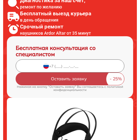
Диагностика за наш счет,
ремонт по желанию
Бесплатный выезд курьера
в день обращения
Срочный ремонт
наушников Ardor Аltar от 35 минут
Бесплатная консультация со
специалистом
Оставить заявку
Нажимая на кнопку "Оставить заявку" Вы соглашаетесь c
политикой
конфиденциальности