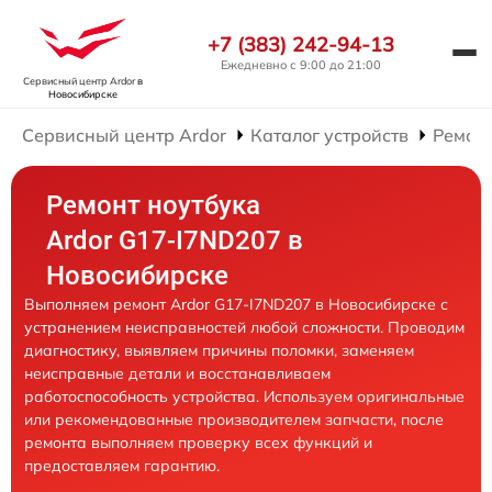
+7 (383) 242-94-13
Ежедневно с 9:00 до 21:00
Сервисный центр Ardor
в
Новосибирске
Сервисный центр Ardor
Каталог устройств
Ремонт
Ремонт ноутбука
Ardor G17-I7ND207 в
Новосибирске
Выполняем ремонт Ardor G17-I7ND207 в Новосибирске с
устранением неисправностей любой сложности. Проводим
диагностику, выявляем причины поломки, заменяем
неисправные детали и восстанавливаем
работоспособность устройства. Используем оригинальные
или рекомендованные производителем запчасти, после
ремонта выполняем проверку всех функций и
предоставляем гарантию.