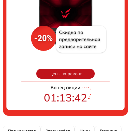
Скидка по
-20%
предварительной
записи на сайте
Цены на ремонт
Конец акции
01:13:41
Преимущества
Этапы работ
Цены
Гарантия
М