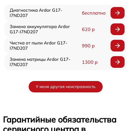
Диагностика Ardor G17-
бесплатно
I7ND207
Замена аккумулятора Ardor
620 р
G17-I7ND207
Чистка от пыли Ardor G17-
990 р
I7ND207
Замена матрицы Ardor G17-
1300 р
I7ND207
У меня другая неисправность
Гарантийные обязательства
сервисного центра в