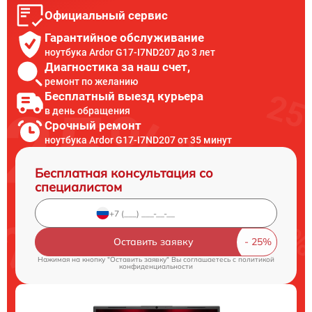
Официальный сервис
Гарантийное обслуживание
ноутбука Ardor G17-I7ND207 до 3 лет
Диагностика за наш счет,
ремонт по желанию
Бесплатный выезд курьера
в день обращения
Срочный ремонт
ноутбука Ardor G17-I7ND207 от 35 минут
Бесплатная консультация со
специалистом
Оставить заявку
Нажимая на кнопку "Оставить заявку" Вы соглашаетесь c
политикой
конфиденциальности