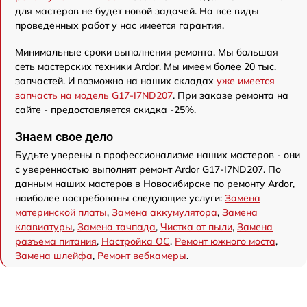
для мастеров не будет новой задачей. На все виды
проведенных работ у нас имеется гарантия.
Минимальные сроки выполнения ремонта. Мы большая
сеть мастерских техники Ardor. Мы имеем более 20 тыс.
запчастей. И возможно на наших складах
уже имеется
запчасть на модель G17-I7ND207
. При заказе ремонта на
сайте - предоставляется скидка -25%.
Знаем свое дело
Будьте уверены в профессионализме наших мастеров - они
с уверенностью выполнят ремонт Ardor G17-I7ND207. По
данным наших мастеров в Новосибирске по ремонту Ardor,
наиболее востребованы следующие услуги:
Замена
материнской платы
,
Замена аккумулятора
,
Замена
клавиатуры
,
Замена тачпада
,
Чистка от пыли
,
Замена
разъема питания
,
Настройка ОС
,
Ремонт южного моста
,
Замена шлейфа
,
Ремонт вебкамеры
.