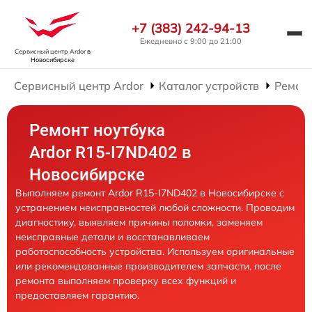
+7 (383) 242-94-13
Ежедневно с 9:00 до 21:00
Сервисный центр Ardor
в
Новосибирске
Сервисный центр Ardor
Каталог устройств
Ремонт
Ремонт ноутбука
Ardor R15-I7ND402 в
Новосибирске
Выполняем ремонт Ardor R15-I7ND402 в Новосибирске с
устранением неисправностей любой сложности. Проводим
диагностику, выявляем причины поломки, заменяем
неисправные детали и восстанавливаем
работоспособность устройства. Используем оригинальные
или рекомендованные производителем запчасти, после
ремонта выполняем проверку всех функций и
предоставляем гарантию.