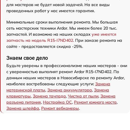
для мастеров не будет новой задачей. На все виды
проведенных работ у нас имеется гарантия.
Минимальные сроки выполнения ремонта. Мы большая
сеть мастерских техники Ardor. Мы имеем более 20 тыс.
запчастей. И возможно на наших складах
уже имеется
запчасть на модель R15-I7ND402
. При заказе ремонта на
сайте - предоставляется скидка -25%.
Знаем свое дело
Будьте уверены в профессионализме наших мастеров - они
с уверенностью выполнят ремонт Ardor R15-I7ND402. По
данным наших мастеров в Новосибирске по ремонту Ardor,
наиболее востребованы следующие услуги:
Замена
материнской платы
,
Замена аккумулятора
,
Замена
клавиатуры
,
Замена тачпада
,
Чистка от пыли
,
Замена
разъема питания
,
Настройка ОС
,
Ремонт южного моста
,
Замена шлейфа
,
Ремонт вебкамеры
.