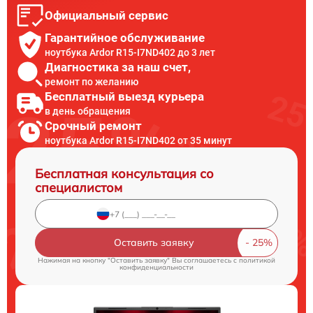
Официальный сервис
Гарантийное обслуживание
ноутбука Ardor R15-I7ND402 до 3 лет
Диагностика за наш счет,
ремонт по желанию
Бесплатный выезд курьера
в день обращения
Срочный ремонт
ноутбука Ardor R15-I7ND402 от 35 минут
Бесплатная консультация со
специалистом
Оставить заявку
Нажимая на кнопку "Оставить заявку" Вы соглашаетесь c
политикой
конфиденциальности