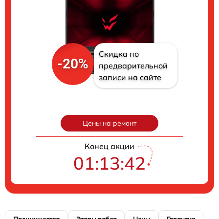
Скидка по
-20%
предварительной
записи на сайте
Цены на ремонт
Конец акции
01:13:41
Преимущества
Этапы работ
Цены
Гарантия
М