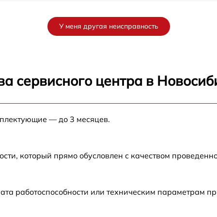
от 60 мин
У меня другая неисправность
от 60 мин
от 60 мин
ва сервисного центра в Новосиб
от 60 мин
мплектующие — до 3 месяцев.
от 60 мин
ости, который прямо обусловлен с качеством проведенн
рата работоспособности или техническим параметрам п