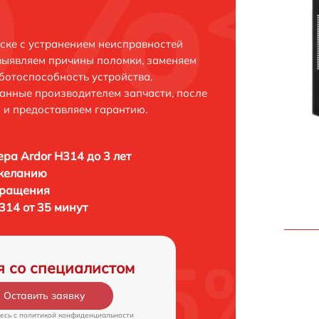
ске с устранением неисправностей
выявляем причины поломки, заменяем
ботоспособность устройства.
анные производителем запчасти, после
 и предоставляем гарантию.
ра Ardor H314 до 3 лет
 желанию
бращения
314 от 35 минут
я со специалистом
Оставить заявку
есь c
политикой конфиденциальности