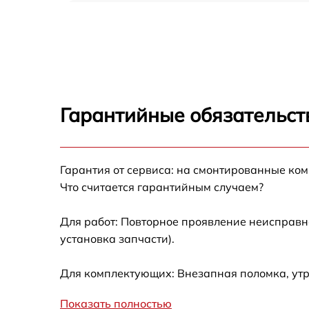
Замена оперативной памяти Ardor H314
Замена кулера Ardor H314
Замена HDD (замена жёсткого диска) Ardor
H314
Гарантийные обязательст
Замена блока питания Ardor H314
Гарантия от сервиса: на смонтированные ко
Замена звуковой платы Ardor H314
Что считается гарантийным случаем?
Для работ: Повторное проявление неисправн
установка запчасти).
Для комплектующих: Внезапная поломка, ут
Показать полностью