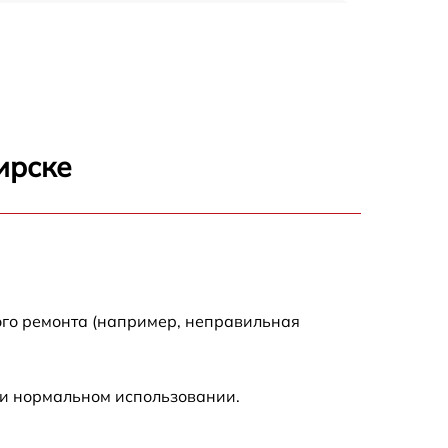
150 р
1000 р
450 р
ирске
350 р
700 р
ого ремонта (например, неправильная
ри нормальном использовании.