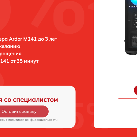
ра Ardor M141 до 3 лет
 желанию
бращения
141 от 35 минут
я со специалистом
Оставить заявку
есь c
политикой конфиденциальности