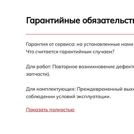
Замена HDD (замена жёсткого диска) Ardor
M141
Гарантийные обязательст
Замена блока питания Ardor M141
Гарантия от сервиса: на установленные нами
Замена звуковой платы Ardor M141
Что считается гарантийным случаем?
Для работ: Повторное возникновение дефект
запчасти).
Для комплектующих: Преждевременный выход 
соблюдении условий эксплуатации.
Показать полностью