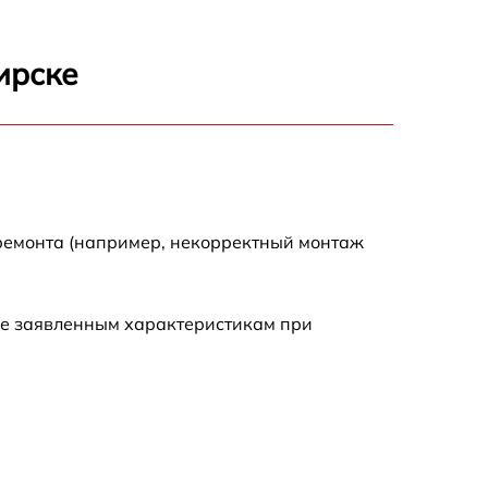
450 р
ирске
350 р
700 р
 ремонта (например, некорректный монтаж
ие заявленным характеристикам при