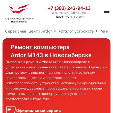
+7 (383) 242-94-13
Ежедневно с 9:00 до 21:00
Позвонить
мне утром
Сервисный центр Ardor
в
Новосибирске
Сервисный центр Ardor
Каталог устройств
Ремон
Ремонт компьютера
Ardor M143 в Новосибирске
Выполняем ремонт Ardor M143 в Новосибирске с
устранением неисправностей любой сложности. Проводим
диагностику, выявляем причины поломки, заменяем
неисправные детали и восстанавливаем
работоспособность устройства. Используем оригинальные
или рекомендованные производителем запчасти, после
ремонта выполняем проверку всех функций и
предоставляем гарантию.
Официальный сервис