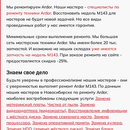
Мы ремонтируем Ardor. Наши мастера -
специалисты по
ремонту техники Ardor
. Восстановить модель M143 для
мастеров не будет новой задачей. На все виды
проведенных работ у нас имеется гарантия.
Минимальные сроки выполнения ремонта. Мы большая
сеть мастерских техники Ardor. Мы имеем более 20 тыс.
запчастей. И возможно на наших складах
уже имеется
запчасть на модель M143
. При заказе ремонта на сайте -
предоставляется скидка -25%.
Знаем свое дело
Будьте уверены в профессионализме наших мастеров - они
с уверенностью выполнят ремонт Ardor M143. По данным
наших мастеров в Новосибирске по ремонту Ardor,
наиболее востребованы следующие услуги:
Замена
материнской платы
,
Чистка от пыли
,
Замена
видеоадаптера (видеокарты)
,
Восстановление информации
с жёсткого диска
,
Замена северного моста
,
Замена
процессора
,
Замена оперативной памяти
,
Замена кулера
,
Замена HDD (замена жёсткого диска)
,
Замена блока