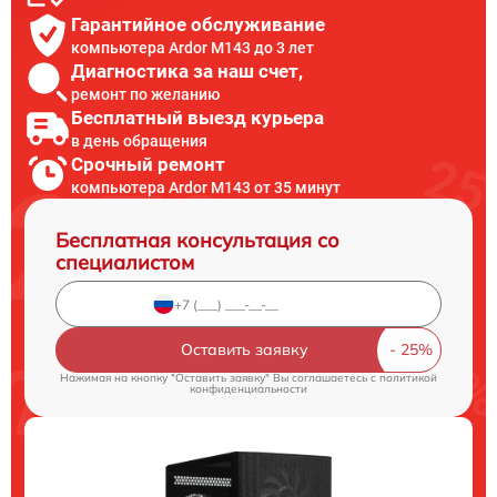
Гарантийное обслуживание
компьютера Ardor M143 до 3 лет
Диагностика за наш счет,
ремонт по желанию
Бесплатный выезд курьера
в день обращения
Срочный ремонт
компьютера Ardor M143 от 35 минут
Бесплатная консультация со
специалистом
Оставить заявку
Нажимая на кнопку "Оставить заявку" Вы соглашаетесь c
политикой
конфиденциальности