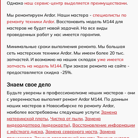
Однако
наш сервис-центр выделяется преимуществами
.
Мы ремонтируем Ardor. Наши мастера -
специалисты по
ремонту техники Ardor
. Восстановить модель M144 для
мастеров не будет новой задачей. На все виды
проведенных работ у нас имеется гарантия.
Минимальные сроки выполнения ремонта. Мы большая
сеть мастерских техники Ardor. Мы имеем более 20 тыс.
запчастей. И возможно на наших складах
уже имеется
запчасть на модель M144
. При заказе ремонта на сайте -
предоставляется скидка -25%.
Знаем свое дело
Будьте уверены в профессионализме наших мастеров - они
с уверенностью выполнят ремонт Ardor M144. По данным
наших мастеров в Новосибирске по ремонту Ardor,
наиболее востребованы следующие услуги:
Замена
материнской платы
,
Чистка от пыли
,
Замена
видеоадаптера (видеокарты)
,
Восстановление информации
с жёсткого диска
,
Замена северного моста
,
Замена