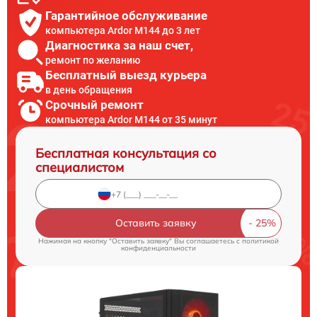
Гарантийное обслуживание
компьютера Ardor M144 до 3 лет
Диагностика за наш счет,
ремонт по желанию
Бесплатный выезд курьера
в день обращения
Срочный ремонт
компьютера Ardor M144 от 35 минут
Бесплатная консультация со
специалистом
Оставить заявку
Нажимая на кнопку "Оставить заявку" Вы соглашаетесь c
политикой
конфиденциальности