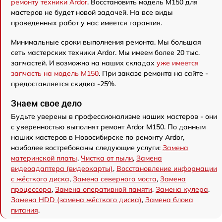
ремонту техники Ardor
. Восстановить модель M150 для
мастеров не будет новой задачей. На все виды
проведенных работ у нас имеется гарантия.
Минимальные сроки выполнения ремонта. Мы большая
сеть мастерских техники Ardor. Мы имеем более 20 тыс.
запчастей. И возможно на наших складах
уже имеется
запчасть на модель M150
. При заказе ремонта на сайте -
предоставляется скидка -25%.
Знаем свое дело
Будьте уверены в профессионализме наших мастеров - они
с уверенностью выполнят ремонт Ardor M150. По данным
наших мастеров в Новосибирске по ремонту Ardor,
наиболее востребованы следующие услуги:
Замена
материнской платы
,
Чистка от пыли
,
Замена
видеоадаптера (видеокарты)
,
Восстановление информации
с жёсткого диска
,
Замена северного моста
,
Замена
процессора
,
Замена оперативной памяти
,
Замена кулера
,
Замена HDD (замена жёсткого диска)
,
Замена блока
питания
.