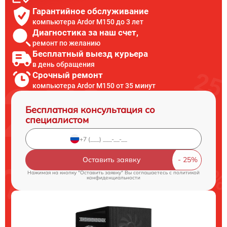
Гарантийное обслуживание
компьютера Ardor M150 до 3 лет
Диагностика за наш счет,
ремонт по желанию
Бесплатный выезд курьера
в день обращения
Срочный ремонт
компьютера Ardor M150 от 35 минут
Бесплатная консультация со
специалистом
Оставить заявку
Нажимая на кнопку "Оставить заявку" Вы соглашаетесь c
политикой
конфиденциальности