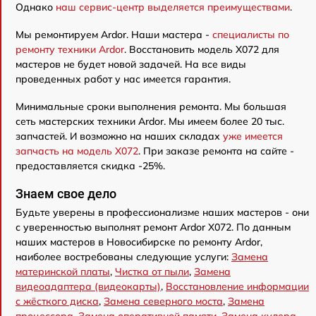
Однако
наш сервис-центр выделяется преимуществами
.
Мы ремонтируем Ardor. Наши мастера -
специалисты по
ремонту техники Ardor
. Восстановить модель X072 для
мастеров не будет новой задачей. На все виды
проведенных работ у нас имеется гарантия.
Минимальные сроки выполнения ремонта. Мы большая
сеть мастерских техники Ardor. Мы имеем более 20 тыс.
запчастей. И возможно на наших складах
уже имеется
запчасть на модель X072
. При заказе ремонта на сайте -
предоставляется скидка -25%.
Знаем свое дело
Будьте уверены в профессионализме наших мастеров - они
с уверенностью выполнят ремонт Ardor X072. По данным
наших мастеров в Новосибирске по ремонту Ardor,
наиболее востребованы следующие услуги:
Замена
материнской платы
,
Чистка от пыли
,
Замена
видеоадаптера (видеокарты)
,
Восстановление информации
с жёсткого диска
,
Замена северного моста
,
Замена